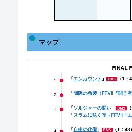
マップ
FINAL 
「
エンカウント
」
（1：
BMS
１
「
間隙の急襲（FFVII『闘う
２
「
ソルジャーの闘い
」
（
BMS
３
「
スラムに咲く花（FFVII
「
自由の代償
」
（1：48
BMS
４