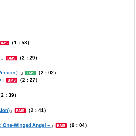
）
（1：53）
BMS
）
」
（2：29）
BMS
rsion）
」
（2：02）
FMS
y
」
（2：27）
BMS
2：39）
sion)
」
（2：41）
BMS
ne-Winged Angel～
」
（6：04）
BMS