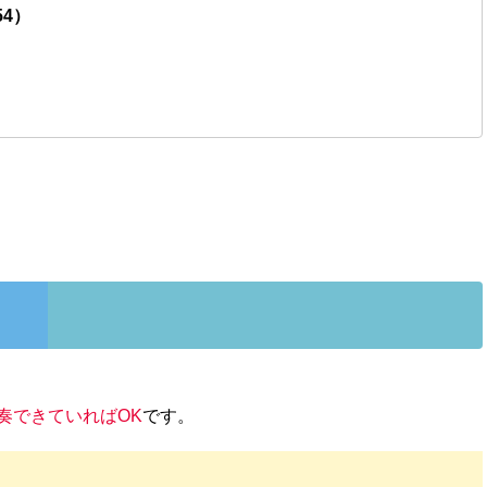
54）
奏できていればOK
です。