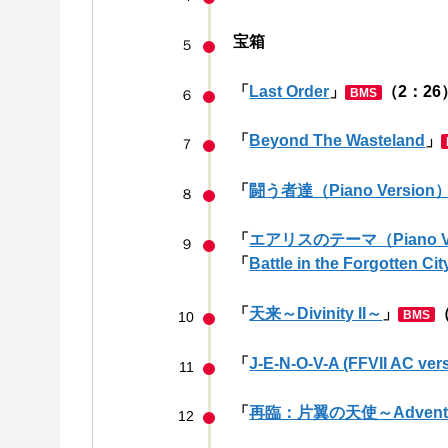
宝箱
５
「
Last Order
」
（2：26
BMS
６
「
Beyond The Wasteland
」
７
「
闘う者達（Piano Version
８
「
エアリスのテーマ（Piano Ve
９
「
Battle in the Forgotten Cit
「
天来～Divinity II～
」
（
BMS
10
「
J-E-N-O-V-A (FFVII AC ver
11
「
再臨：片翼の天使～Advent: O
12