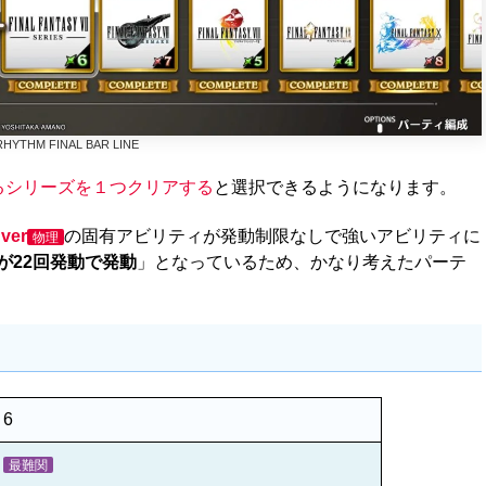
HYTHM FINAL BAR LINE
るシリーズを１つクリアする
と選択できるようになります。
ver
の固有アビリティが発動制限なしで強いアビリティに
物理
が22回発動で発動
」となっているため、かなり考えたパーテ
6
最難関