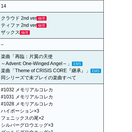
14
クラウド 2nd ver
物理
ティファ 2nd ver
物理
ザックス
物理
–
楽曲「再臨：片翼の天使
～Advent: One-Winged Angel～」
EMS
楽曲「Theme of CRISIS CORE『継承』」
EMS
同シリーズで未プレイの楽曲すべて
#1032 メモリアルコレカ
#1031 メモリアルコレカ
#1028 メモリアルコレカ
ハイポーション×3
フェニックスの尾×2
シルバーグロウエッグ×3