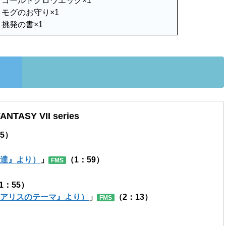
ゴールドグロウエッグ×1
モグのお守り×1
挑発の書×1
FANTASY V
II series
45）
者達』より）
」
（1：59）
FMS
1：55）
『エアリスのテーマ』より）
」
（2：13）
FMS
）