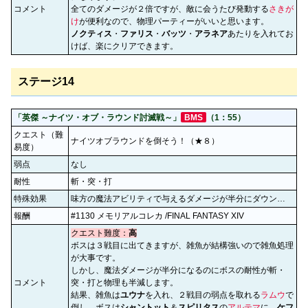
コメント
全てのダメージが２倍ですが、敵に会うたび発動する
さきが
け
が便利なので、物理パーティーがいいと思います。
ノクティス
・
ファリス
・
バッツ
・
アラネア
あたりを入れてお
けば、楽にクリアできます。
ステージ14
「英傑 ～ナイツ・オブ・ラウンド討滅戦～」
BMS
（1：55）
クエスト（難
ナイツオブラウンドを倒そう！（★８）
易度）
弱点
なし
耐性
斬・突・打
特殊効果
味方の魔法アビリティで与えるダメージが半分にダウン…
報酬
#1130 メモリアルコレカ /FINAL FANTASY XIV
クエスト難度：
高
ボスは３戦目に出てきますが、雑魚が結構強いので雑魚処理
が大事です。
しかし、魔法ダメージが半分になるのにボスの耐性が斬・
コメント
突・打と物理も半減します。
結果、雑魚は
ユウナ
を入れ、２戦目の弱点を取れる
ラムウ
で
倒し、ボスは
シャントット
＆
スピリタス
の
アルテマ
に、
ケフ