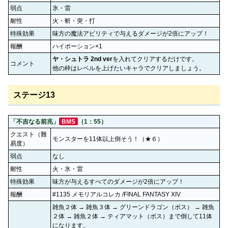
弱点
氷・雷
耐性
火・斬・突・打
特殊効果
味方の魔法アビリティで与えるダメージが2倍にアップ！
報酬
ハイポーション×1
ヤ・シュトラ 2nd ver
を入れてクリアするだけです。
コメント
他の枠はレベルを上げたいキャラでクリアしましょう。
ステージ13
「不吉なる前兆」
BMS
（1：55）
クエスト（難
モンスターを11体以上倒そう！（★６）
易度）
弱点
なし
耐性
火・氷・雷
特殊効果
味方が与えるすべてのダメージが2倍にアップ！
報酬
#1135 メモリアルコレカ /FINAL FANTASY XIV
雑魚２体 → 雑魚３体 → グリーンドラゴン（ボス） → 雑魚
２体 → 雑魚２体 → ティアマット（ボス）まで倒して11体
になります。