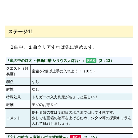
ステージ11
２曲中、１曲クリアすれば先に進めます。
「嵐の中の灯火 ～怪鳥巨塔 シリウス大灯台～」
FMS
（2：13）
クエスト（難
宝箱を2個以上手に入れよう！（★５）
易度）
弱点
なし
耐性
なし
特殊効果
トリガーの入力判定がちょっと厳しい！
報酬
モグのお守り×1
倒せる敵の数は３戦目のボスまで倒して４体です。
コメント
少しでも宝箱の確率を上げるため、
ジタン
等の探索キャラを
入れて挑戦しましょう。
「忘却の彼方 ～蛮神シヴァ討滅戦～」
BMS
（2：15）