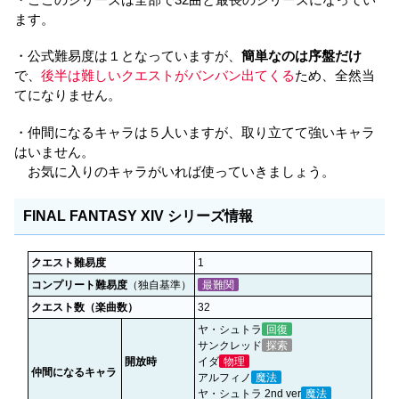
ます。
・公式難易度は１となっていますが、
簡単なのは序盤だけ
で、
後半は難しいクエストがバンバン出てくる
ため、全然当
てになりません。
・仲間になるキャラは５人いますが、取り立てて強いキャラ
はいません。
お気に入りのキャラがいれば使っていきましょう。
FINAL FANTASY XIV シリーズ情報
クエスト難易度
1
コンプリート難易度
（独自基準）
最難関
クエスト数（楽曲数）
32
ヤ・シュトラ
回復
サンクレッド
探索
開放時
イダ
物理
仲間になるキャラ
アルフィノ
魔法
ヤ・シュトラ 2nd ver
魔法