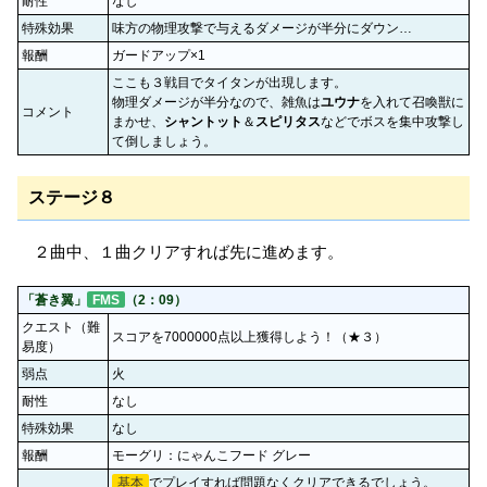
耐性
なし
特殊効果
味方の物理攻撃で与えるダメージが半分にダウン…
報酬
ガードアップ×1
ここも３戦目でタイタンが出現します。
物理ダメージが半分なので、雑魚は
ユウナ
を入れて召喚獣に
コメント
まかせ、
シャントット
＆
スピリタス
などでボスを集中攻撃し
て倒しましょう。
ステージ８
２曲中、１曲クリアすれば先に進めます。
「蒼き翼」
FMS
（2：09）
クエスト（難
スコアを7000000点以上獲得しよう！（★３）
易度）
弱点
火
耐性
なし
特殊効果
なし
報酬
モーグリ：にゃんこフード グレー
基本
でプレイすれば問題なくクリアできるでしょう。