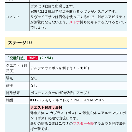
ボスは３戦目で出現します。
召喚獣は２戦目で弱点を取れるシヴァがオススメです。
コメント
リヴァイアサンは石化を使ってくるので、対ボスアビリティ
が無駄にならないよう、
ストナ
持ちのキャラを入れるといい
でしょう。
ステージ10
「究極幻想」
BMS
（2：54）
クエスト（難
アルテマウェポンを倒そう！（★10）
易度）
弱点
なし
耐性
なし
特殊効果
ボスモンスターのHPが2倍にアップ！
報酬
#1128 メモリアルコレカ /FINAL FANTASY XIV
クエスト難度：最難
雑魚２体 → ガブラス（ボス）→ 雑魚２体 →アルテマウエポ
ン（ボス）の順で出現します。
最初の雑魚２体は
ユウナ
の
マスター召喚
でラムウを呼び出せ
ば一撃です。