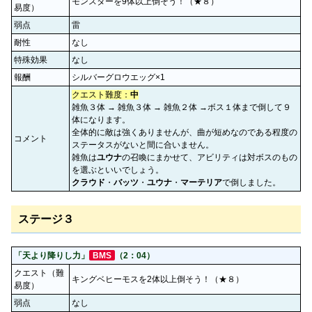
モンスターを9体以上倒そう！（★８）
易度）
弱点
雷
耐性
なし
特殊効果
なし
報酬
シルバーグロウエッグ×1
クエスト難度：
中
雑魚３体 → 雑魚３体 → 雑魚２体 →ボス１体まで倒して９
体になります。
全体的に敵は強くありませんが、曲が短めなのである程度の
コメント
ステータスがないと間に合いません。
雑魚は
ユウナ
の召喚にまかせて、アビリティは対ボスのもの
を選ぶといいでしょう。
クラウド
・
バッツ
・
ユウナ
・
マーテリア
で倒しました。
ステージ３
「天より降りし力」
BMS
（2：04）
クエスト（難
キングベヒーモスを2体以上倒そう！（★８）
易度）
弱点
なし