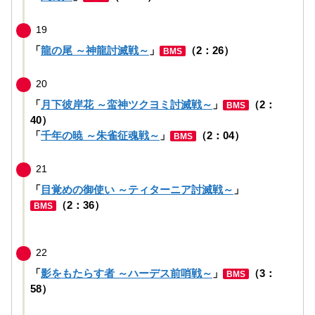
19
「
龍の尾 ～神龍討滅戦～
」
（2：26）
BMS
20
「
月下彼岸花 ～蛮神ツクヨミ討滅戦～
」
（2：
BMS
40）
「
千年の暁 ～朱雀征魂戦～
」
（2：04）
BMS
21
「
目覚めの御使い ～ティターニア討滅戦～
」
（2：36）
BMS
22
「
影をもたらす者 ～ハーデス前哨戦～
」
（3：
BMS
58）