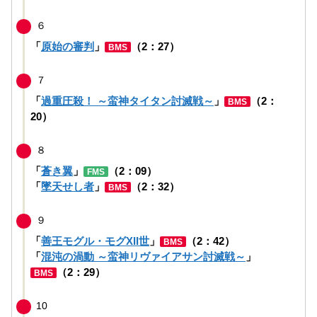
６
「
原始の審判
」
（2：27）
BMS
７
「
過重圧殺！ ～蛮神タイタン討滅戦～
」
（2：
BMS
20）
８
「
蒼き翼
」
（2：09）
FMS
「
墜天せし者
」
（2：32）
BMS
９
「
善王モグル・モグXII世
」
（2：42）
BMS
「
混沌の渦動 ～蛮神リヴァイアサン討滅戦～
」
（2：29）
BMS
10