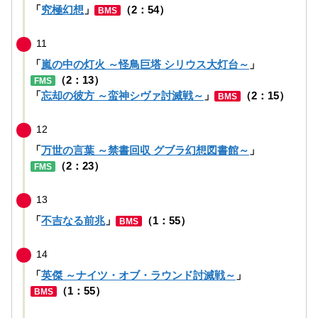
「
究極幻想
」
（2：54）
BMS
11
「
嵐の中の灯火 ～怪鳥巨塔 シリウス大灯台～
」
（2：13）
FMS
「
忘却の彼方 ～蛮神シヴァ討滅戦～
」
（2：15）
BMS
12
「
万世の言葉 ～禁書回収 グブラ幻想図書館～
」
（2：23）
FMS
13
「
不吉なる前兆
」
（1：55）
BMS
14
「
英傑 ～ナイツ・オブ・ラウンド討滅戦～
」
（1：55）
BMS