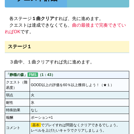
各ステージ
１曲クリア
すれば、先に進めます。
クエストは達成できなくても、
曲の最後まで完奏できてい
ればOK
です。
ステージ１
３曲中、１曲クリアすれば先に進めます。
「静穏の森」
FMS
（1：43）
クエスト（難
GOOD以上の評価を60％以上獲得しよう！（★１）
易度）
弱点
火
耐性
氷
特殊効果
なし
報酬
ポーション×1
基本
でプレイすれば問題なくクリアできるでしょう。
コメント
レベルを上げたいキャラでクリアしましょう。