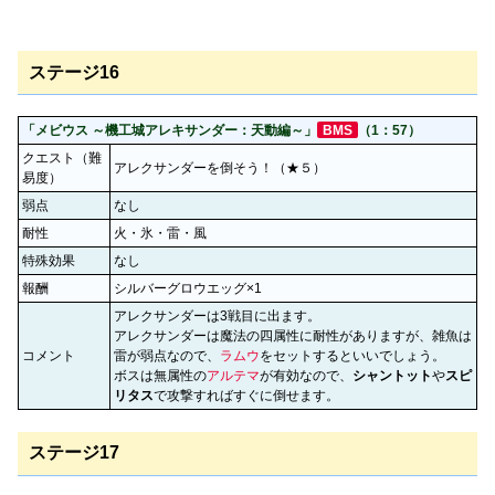
ステージ16
「メビウス ～機工城アレキサンダー：天動編～」
BMS
（1：57）
クエスト（難
アレクサンダーを倒そう！（★５）
易度）
弱点
なし
耐性
火・氷・雷・風
特殊効果
なし
報酬
シルバーグロウエッグ×1
アレクサンダーは3戦目に出ます。
アレクサンダーは魔法の四属性に耐性がありますが、雑魚は
コメント
雷が弱点なので、
ラムウ
をセットするといいでしょう。
ボスは無属性の
アルテマ
が有効なので、
シャントット
や
スピ
リタス
で攻撃すればすぐに倒せます。
ステージ17