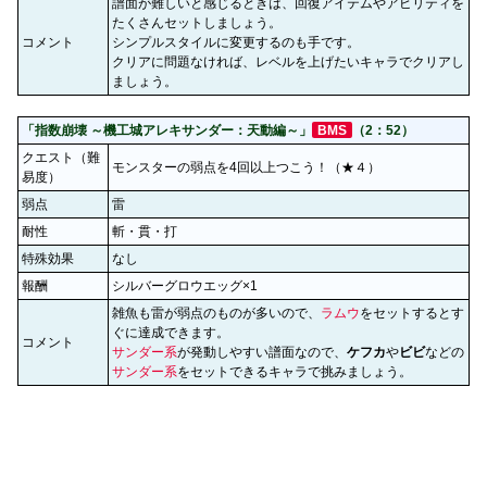
譜面が難しいと感じるときは、回復アイテムやアビリティを
たくさんセットしましょう。
コメント
シンプルスタイルに変更するのも手です。
クリアに問題なければ、レベルを上げたいキャラでクリアし
ましょう。
「指数崩壊 ～機工城アレキサンダー：天動編～」
BMS
（2：52）
クエスト（難
モンスターの弱点を4回以上つこう！（★４）
易度）
弱点
雷
耐性
斬・貫・打
特殊効果
なし
報酬
シルバーグロウエッグ×1
雑魚も雷が弱点のものが多いので、
ラムウ
をセットするとす
ぐに達成できます。
コメント
サンダー系
が発動しやすい譜面なので、
ケフカ
や
ビビ
などの
サンダー系
をセットできるキャラで挑みましょう。