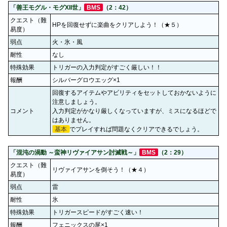
「善王モグル・モグXII世」
BMS
（2：42）
クエスト（難
HPを回復せずに楽曲をクリアしよう！（★５）
易度）
弱点
火・氷・風
耐性
なし
特殊効果
トリガーの入力判定がすごく厳しい！！
報酬
シルバーグロウエッグ×1
回復するアイテムやアビリティをセットしておかないように
注意しましょう。
コメント
入力判定がかなり厳しくなっていますが、ミスになるほどで
はありません。
基本
でプレイすれば問題なくクリアできるでしょう。
「混沌の渦動 ～蛮神リヴァイアサン討滅戦～」
BMS
（2：29）
クエスト（難
リヴァイアサンを倒そう！（★４）
易度）
弱点
雷
耐性
氷
特殊効果
トリガースピードがすごく速い！
報酬
フェニックスの尾×1