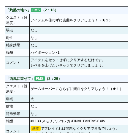
「灼熱の地へ」
FMS
（2：18）
クエスト（難
アイテムを使わずに楽曲をクリアしよう！（★１）
易度）
弱点
なし
耐性
なし
特殊効果
なし
報酬
ハイポーション×1
アイテムをセットせずにクリアするだけです。
コメント
レベルを上げたいキャラでクリアしましょう。
「西風に乗せて」
FMS
（2：29）
クエスト（難
ゲームオーバーにならずに楽曲をクリアしよう！（★１）
易度）
弱点
火
耐性
なし
特殊効果
なし
報酬
#1133 メモリアルコレカ /FINAL FANTASY XIV
基本
でプレイすれば問題なくクリアできるでしょう。
コメント