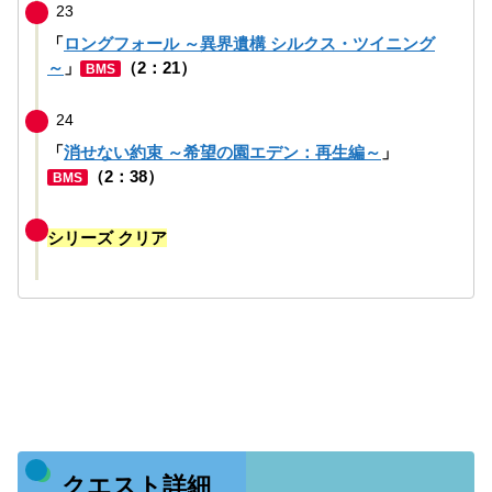
23
「
ロングフォール ～異界遺構 シルクス・ツイニング
～
」
（2：21）
BMS
24
「
消せない約束 ～希望の園エデン：再生編～
」
（2：38）
BMS
シリーズ クリア
クエスト詳細