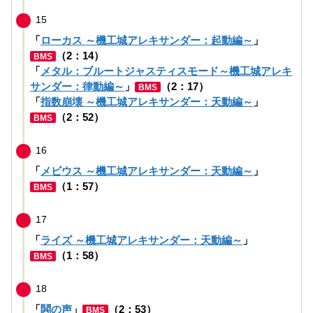
15
「
ローカス ～機工城アレキサンダー：起動編～
」
（2：14）
BMS
「
メタル：ブルートジャスティスモード～機工城アレキ
サンダー：律動編～
」
（2：17）
BMS
「
指数崩壊 ～機工城アレキサンダー：天動編～
」
（2：52）
BMS
16
「
メビウス ～機工城アレキサンダー：天動編～
」
（1：57）
BMS
17
「
ライズ ～機工城アレキサンダー：天動編～
」
（1：58）
BMS
18
「
鬨の声
」
（2：53）
BMS