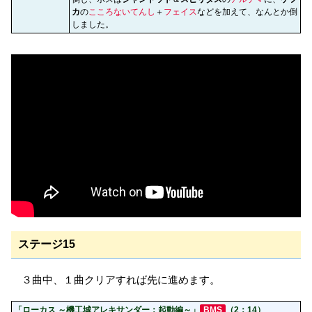
カ
の
こころないてんし
＋
フェイス
などを加えて、なんとか倒
しました。
ステージ15
３曲中、１曲クリアすれば先に進めます。
「ローカス ～機工城アレキサンダー：起動編～」
BMS
（2：14）