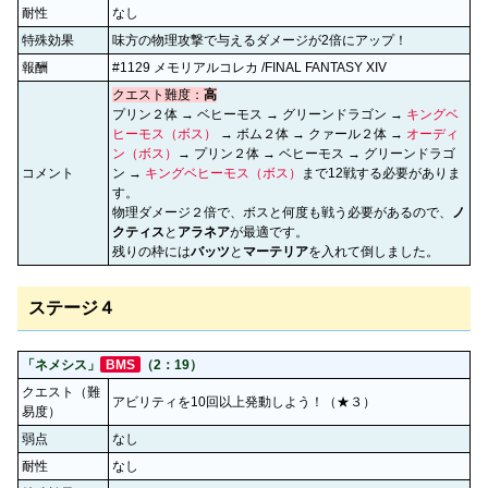
耐性
なし
特殊効果
味方の物理攻撃で与えるダメージが2倍にアップ！
報酬
#1129 メモリアルコレカ /FINAL FANTASY XIV
クエスト難度：
高
プリン２体 → ベヒーモス → グリーンドラゴン →
キングベ
ヒーモス（ボス）
→ ボム２体 → クァール２体 →
オーディ
ン（ボス）
→ プリン２体 → ベヒーモス → グリーンドラゴ
コメント
ン →
キングベヒーモス（ボス）
まで12戦する必要がありま
す。
物理ダメージ２倍で、ボスと何度も戦う必要があるので、
ノ
クティス
と
アラネア
が最適です。
残りの枠には
バッツ
と
マーテリア
を入れて倒しました。
ステージ４
「ネメシス」
BMS
（2：19）
クエスト（難
アビリティを10回以上発動しよう！（★３）
易度）
弱点
なし
耐性
なし