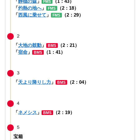
「
静穏の森
」
（1：43）
FMS
「
灼熱の地へ
」
（2：18）
FMS
「
西風に乗せて
」
（2：29）
FMS
２
「
大地の鼓動
」
（2：21）
BMS
「
宿命
」
（1：41）
BMS
３
「
天より降りし力
」
（2：04）
BMS
４
「
ネメシス
」
（2：19）
BMS
５
宝箱