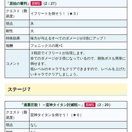
「原始の審判」
BMS
（2：27）
クエスト（難
イフリートを倒そう！（★３）
易度）
弱点
氷
耐性
火
特殊効果
味方が与えるすべてのダメージが2倍にアップ！
報酬
フェニックスの尾×1
３戦目でイフリートが出現します。
全てのダメージが２倍になっているので、雑魚ボスも簡単に
コメント
倒せます。
低レベルのキャラでもクリアできますので、レベルを上げた
いキャラでクリアしましょう。
ステージ７
「過重圧殺！ ～蛮神タイタン討滅戦～」
BMS
（2：20）
クエスト（難
蛮神タイタンを倒そう！（★６）
易度）
弱点
なし