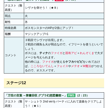
クエスト（難
シヴァを倒そう！（★８）
易度）
弱点
火
耐性
氷
特殊効果
ボスモンスターのHPが2倍にアップ！
報酬
マジックアップ×1
３戦目でシヴァが出現します。
２戦目の雑魚も火が弱点なので、イフリートを使うといいで
しょう。
ボスには、
ティナ
の
ファイガ
と
固有アビ
＋
れんぞくま
で大ダ
コメント
メージを与えられます。
他の枠には、
ファイガ
が使える
ケフカ
や
ビビ
をいれておけ
ば、
こころないてんし
＋
フェイス
や
メテオ
＋
W魔法
がつかえ
るので、オススメです。
ステージ12
「万世の言葉 ～禁書回収 グブラ幻想図書館～」
FMS
（2：23）
クエスト（難
ヤ・シュトラ 2nd verをパーティに入れて楽曲をクリアしよ
易度）
う！（★１）