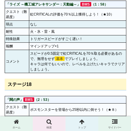
「ライズ ～機工城アレキサンダー：天動編～」
BMS
（1：58）
クエスト（難
虹CRITICALの評価を70％以上獲得しよう！（★10）
易度）
弱点
なし
耐性
火・氷・雷・風
特殊効果
トリガースピードがすごく遅い！
報酬
マインドアップ×1
スピードが0.5固定で虹CRITICALを70％取る必要があるの
で、無理をせず
基本
でプレイしましょう。
コメント
キャラは何でもいいので、レベルを上げたいキャラでクリア
しましょう。
ステージ18
「鬨の声」
BMS
（2：53）
クエスト（難
ボスモンスターを登場から25秒以内に倒そう！（★８）
易度）
弱点
雷
耐性
なし
ホーム
検索
トップ
サイドバー