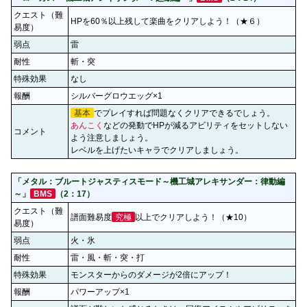
クエスト（難
HPを60％以上残して楽曲をクリアしよう！（★６）
易度）
弱点
雷
耐性
斬・突
特殊効果
なし
報酬
シルバーグロウエッグ×1
基本
でプレイすれば問題なくクリアできるでしょう。
あんこく
などの発動でHPが減るアビリティをセットしない
コメント
よう注意しましょう。
レベルを上げたいキャラでクリアしましょう。
「メタル：ブルートジャスティスモード～機工城アレキサンダー：律動編
～」
BMS
（2：17）
クエスト（難
譜面難易度
究極
以上でクリアしよう！（★10）
易度）
弱点
火・氷
耐性
雷・風・斬・突・打
特殊効果
モンスターからのダメージが2倍にアップ！
報酬
パワーアップ×1