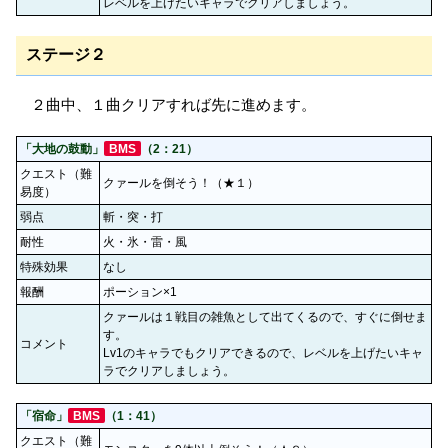
レベルを上げたいキャラでクリアしましょう。
ステージ２
２曲中、１曲クリアすれば先に進めます。
「大地の鼓動」
BMS
（2：21）
クエスト（難
クァールを倒そう！（★１）
易度）
弱点
斬・突・打
耐性
火・氷・雷・風
特殊効果
なし
報酬
ポーション×1
クァールは１戦目の雑魚として出てくるので、すぐに倒せま
す。
コメント
Lv1のキャラでもクリアできるので、レベルを上げたいキャ
ラでクリアしましょう。
「宿命」
BMS
（1：41）
クエスト（難