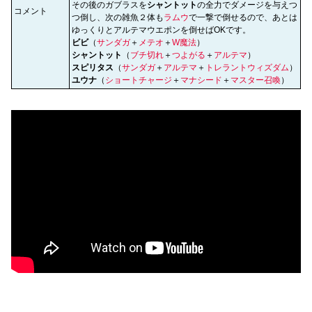
その後のガブラスを
シャントット
の全力でダメージを与えつ
コメント
つ倒し、次の雑魚２体も
ラムウ
で一撃で倒せるので、あとは
ゆっくりとアルテマウエポンを倒せばOKです。
ビビ
（
サンダガ
＋
メテオ
＋
W魔法
）
シャントット
（
ブチ切れ
＋
つよがる
＋
アルテマ
）
スピリタス
（
サンダガ
＋
アルテマ
＋
トレラントウィズダム
）
ユウナ
（
ショートチャージ
＋
マナシード
＋
マスター召喚
）