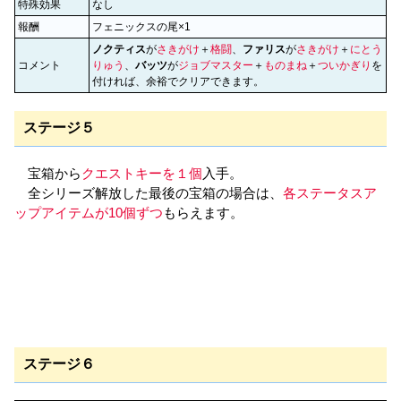
特殊効果
なし
報酬
フェニックスの尾×1
ノクティス
が
さきがけ
＋
格闘
、
ファリス
が
さきがけ
＋
にとう
コメント
りゅう
、
バッツ
が
ジョブマスター
＋
ものまね
＋
ついかぎり
を
付ければ、余裕でクリアできます。
ステージ５
宝箱から
クエストキーを１個
入手。
全シリーズ解放した最後の宝箱の場合は、
各ステータスア
ップアイテムが10個ずつ
もらえます。
ステージ６