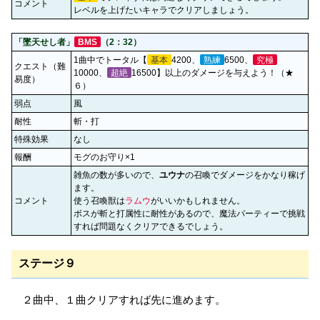
コメント
レベルを上げたいキャラでクリアしましょう。
「墜天せし者」
BMS
（2：32）
1曲中でトータル【
基本
4200、
熟練
6500、
究極
クエスト（難
10000、
超絶
16500】以上のダメージを与えよう！（★
易度）
６）
弱点
風
耐性
斬・打
特殊効果
なし
報酬
モグのお守り×1
雑魚の数が多いので、
ユウナ
の召喚でダメージをかなり稼げ
ます。
コメント
使う召喚獣は
ラムウ
がいいかもしれません。
ボスが斬と打属性に耐性があるので、魔法パーティーで挑戦
すれば問題なくクリアできるでしょう。
ステージ９
２曲中、１曲クリアすれば先に進めます。